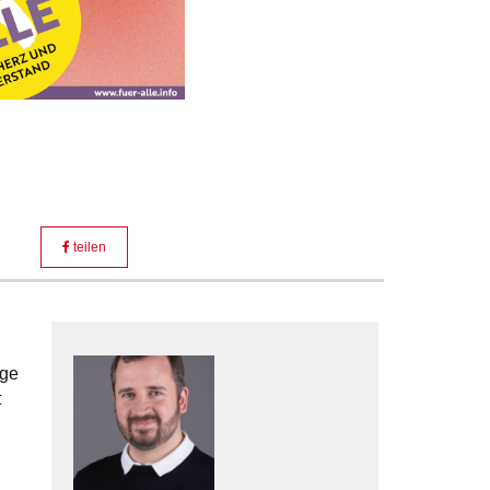
teilen
nge
t