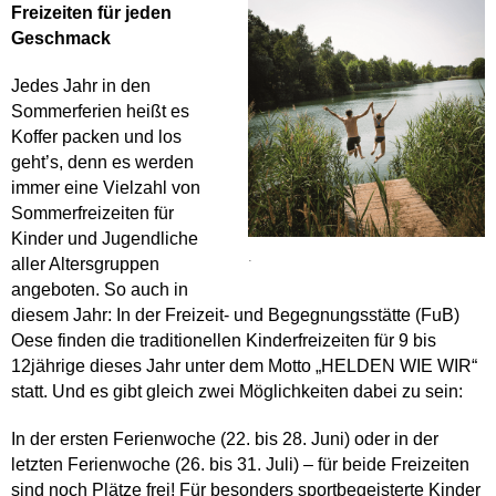
Freizeiten für jeden
Geschmack
Jedes Jahr in den
Sommerferien heißt
es
Koffer packen und los
geht’s, denn es
werden
immer eine Vielzahl von
Sommerfreizeiten
für
Kinder und Jugendliche
.
aller Altersgruppen
angeboten. So auch
in
diesem Jahr: In der Freizeit- und Begegnungsstätte
(FuB)
Oese finden die
traditionellen Kinderfreizeiten für 9 bis
12jährige dieses Jahr unter dem Motto
„HELDEN WIE WIR“
statt. Und es gibt
gleich zwei Möglichkeiten dabei zu sein:
In der ersten Ferienwoche (22. bis 28.
Juni) oder in der
letzten Ferienwoche (26. bis 31. Juli) – für beide Freizeiten
sind noch Plätze frei! Für besonders sportbegeisterte Kinder